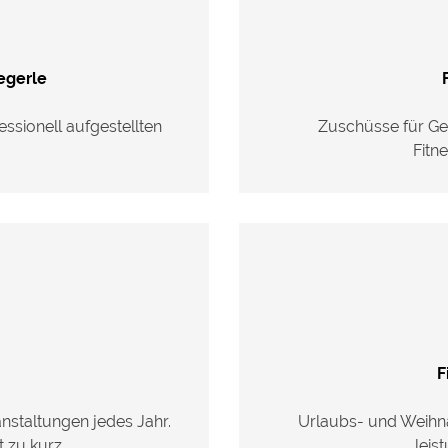
gerle
ssionell aufgestellten
Zuschüsse für Ges
Fitn
F
staltungen jedes Jahr.
Urlaubs- und Weihn
 zu kurz.
leis