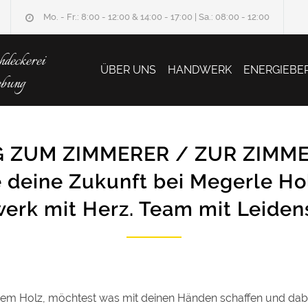
Mo. - Fr.: 8:00 - 12:00 & 14:00 - 17:00 | Sa.: 08:00 - 12:00
deckerei
ÜBER UNS
HANDWERK
ENERGIEBE
ebung
 ZUM ZIMMERER / ZUR ZIMME
e deine Zukunft bei Megerle Ho
erk mit Herz. Team mit Leidens
hem Holz, möchtest was mit deinen Händen schaffen und dabe