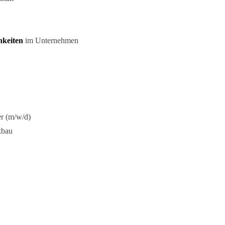
hkeiten
im Unternehmen
r (m/w/d)
zbau