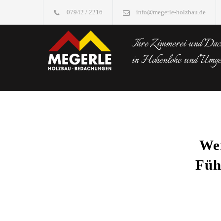
07942 / 2216
info@megerle-holzbau.de
Ihre Zimmerei und Dach
in Hohenlohe und Umg
We
Füh