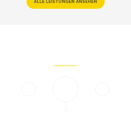
ALLE LEISTUNGEN ANSEHEN
SIE ALS KUNDE STEHEN BEI UNS IM
MITTELPUNKT
Die Zufriedenheit unserer