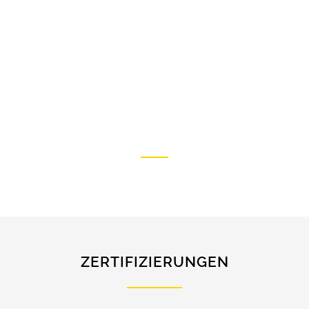
Kunden liegt uns am Herzen.
Deshalb legen wir viel Wert auf
eine qualitativ hochwertige und
individuelle Beratung.
Überzeugen Sie sich selbst und
kontaktieren Sie uns bei Fragen
oder Anliegen rund um Ihr
Bauprojekt.
ZERTIFIZIERUNGEN