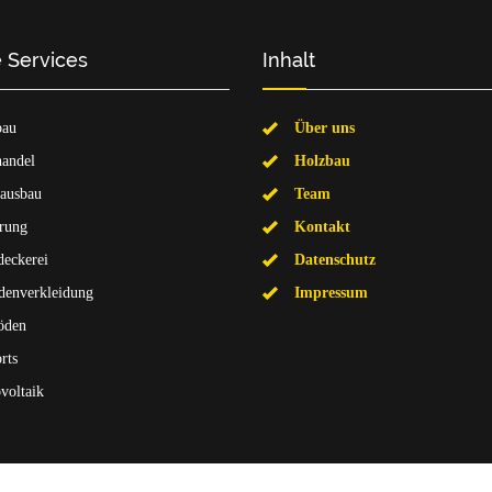
 Services
Inhalt
bau
Über uns
andel
Holzbau
ausbau
Team
rung
Kontakt
eckerei
Datenschutz
denverkleidung
Impressum
öden
rts
voltaik