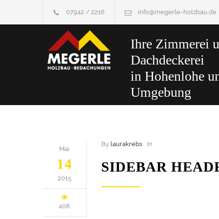
07942 / 2216
info@megerle-holzbau.de
Ihre Zimmerei 
Dachdeckerei
in Hohenlohe u
Umgebung
By
laurakrebs
In
Mai
14
SIDEBAR HEAD
2015
408